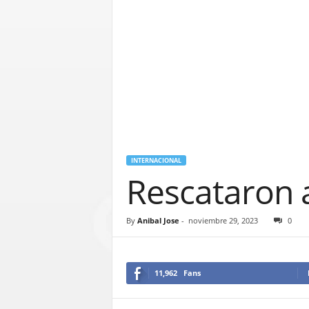
INTERNACIONAL
Rescataron a
By
Anibal Jose
-
noviembre 29, 2023
0
11,962
Fans