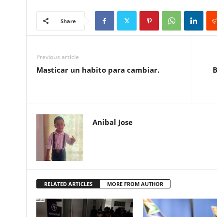
Share
Previous article
Masticar un habito para cambiar.
B
Anibal Jose
RELATED ARTICLES
MORE FROM AUTHOR