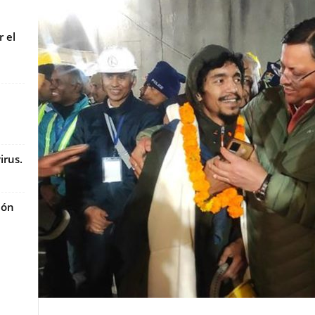
 el
irus.
ión