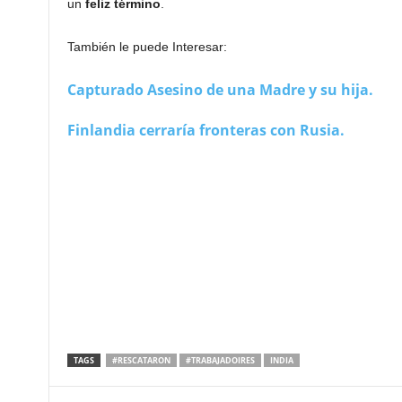
un
feliz
término
.
También le puede Interesar:
Capturado Asesino de una Madre y su hija.
Finlandia cerraría fronteras con Rusia.
TAGS
#RESCATARON
#TRABAJADOIRES
INDIA