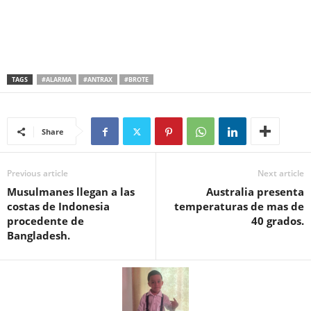
TAGS
#ALARMA
#ANTRAX
#BROTE
Share
Previous article
Next article
Musulmanes llegan a las
Australia presenta
costas de Indonesia
temperaturas de mas de
procedente de
40 grados.
Bangladesh.