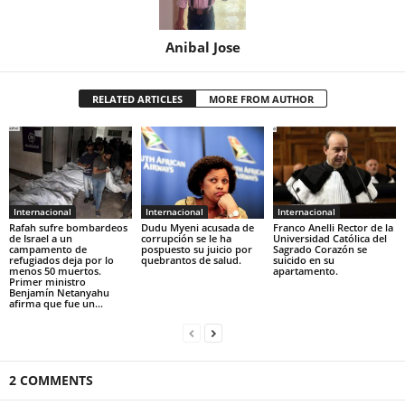
Anibal Jose
RELATED ARTICLES
MORE FROM AUTHOR
Internacional
Internacional
Internacional
Rafah sufre bombardeos
Dudu Myeni acusada de
Franco Anelli Rector de la
de Israel a un
corrupción se le ha
Universidad Católica del
campamento de
pospuesto su juicio por
Sagrado Corazón se
refugiados deja por lo
quebrantos de salud.
suicido en su
menos 50 muertos.
apartamento.
Primer ministro
Benjamín Netanyahu
afirma que fue un...
2 COMMENTS