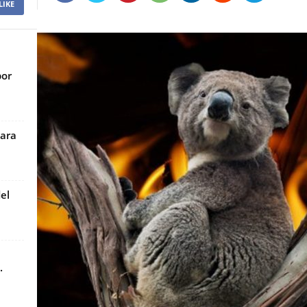
LIKE
por
para
el
.