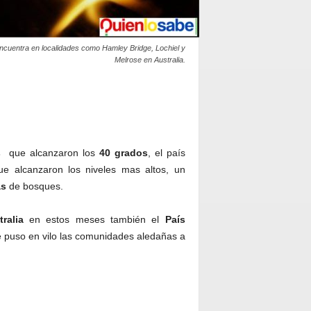
ncuentra en localidades como Hamley Bridge, Lochiel y
Melrose en Australia.
s
que alcanzaron los
40 grados
, el país
ue alcanzaron los niveles mas altos, un
as
de bosques.
ralia
en estos meses también el
País
e puso en vilo las comunidades aledañas a