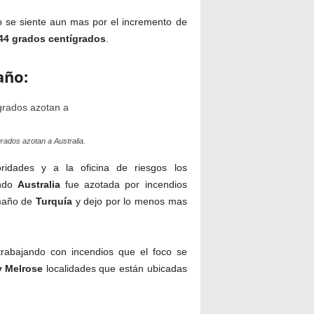
o se siente aun mas por el incremento de
44
grados
centígrados
.
año:
ados azotan a Australia.
idades y a la oficina de riesgos los
ando
Australia
fue azotada por incendios
amaño de
Turquía
y dejo por lo menos mas
rabajando con incendios que el foco se
y Melrose
localidades que están ubicadas