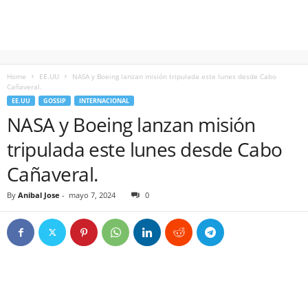
Home
EE.UU
NASA y Boeing lanzan misión tripulada este lunes desde Cabo
Cañaveral.
EE.UU
GOSSIP
INTERNACIONAL
NASA y Boeing lanzan misión
tripulada este lunes desde Cabo
Cañaveral.
By
Anibal Jose
-
mayo 7, 2024
0