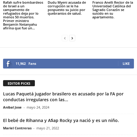
Rafah sufre bombardeos
Dudu Myeni acusada de
Franco Anelli Rector de la
de Israel a un
corrupción se le ha
Universidad Católica del
campamento de
pospuesto su juicio por
Sagrado Corazón se
refugiados deja por lo
quebrantos de salud.
suicido en su
menos 50 muertos.
apartamento.
Primer ministro
Benjamín Netanyahu
afirma que fue un...
11,962
Fans
LIKE
EDITOR PICKS
Lucas Paquetá jugador brasilero es acusado por la FA por
conductas irregulares con las...
Anibal Jose
-
mayo 24, 2024
El bebé de Rihanna y A$ap Rocky ya nació y es un niño.
Mariel Contreras
-
mayo 21, 2022