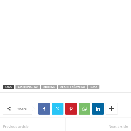
TAGS
#ASTRONAUTAS
#BOEING
#CABO CAÑAVERAL
NASA
Share
Previous article
Next article