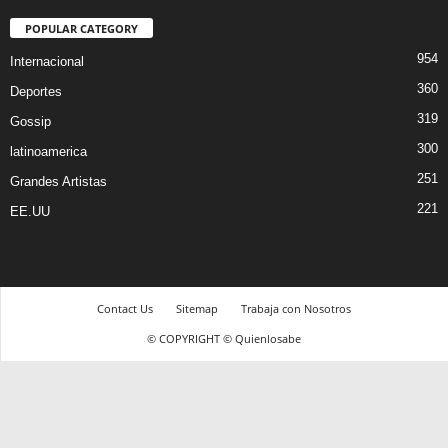
POPULAR CATEGORY
954
Internacional
360
Deportes
319
Gossip
300
latinoamerica
251
Grandes Artistas
221
EE.UU
Contact Us
Sitemap
Trabaja con Nosotros
© COPYRIGHT © Quienlosabe