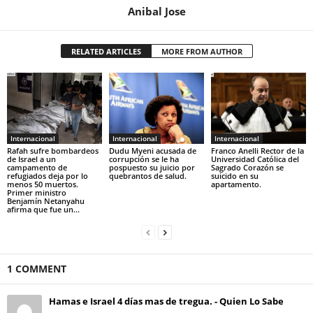
Anibal Jose
RELATED ARTICLES
MORE FROM AUTHOR
Internacional
Internacional
Internacional
Rafah sufre bombardeos
Dudu Myeni acusada de
Franco Anelli Rector de la
de Israel a un
corrupción se le ha
Universidad Católica del
campamento de
pospuesto su juicio por
Sagrado Corazón se
refugiados deja por lo
quebrantos de salud.
suicido en su
menos 50 muertos.
apartamento.
Primer ministro
Benjamín Netanyahu
afirma que fue un...
1 COMMENT
Hamas e Israel 4 días mas de tregua. - Quien Lo Sabe