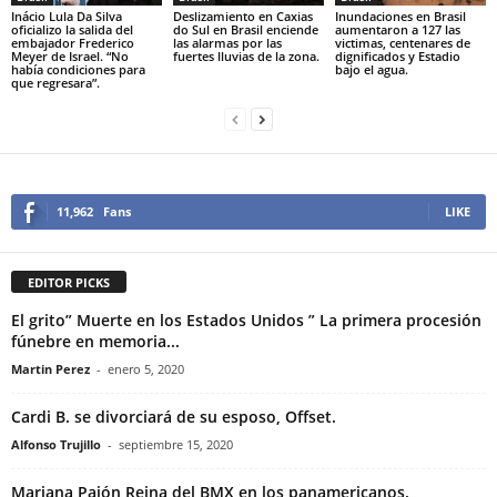
Inácio Lula Da Silva
Deslizamiento en Caxias
Inundaciones en Brasil
oficializo la salida del
do Sul en Brasil enciende
aumentaron a 127 las
embajador Frederico
las alarmas por las
victimas, centenares de
Meyer de Israel. “No
fuertes lluvias de la zona.
dignificados y Estadio
había condiciones para
bajo el agua.
que regresara”.
11,962
Fans
LIKE
EDITOR PICKS
El grito” Muerte en los Estados Unidos ” La primera procesión
fúnebre en memoria...
Martin Perez
-
enero 5, 2020
Cardi B. se divorciará de su esposo, Offset.
Alfonso Trujillo
-
septiembre 15, 2020
Mariana Pajón Reina del BMX en los panamericanos.