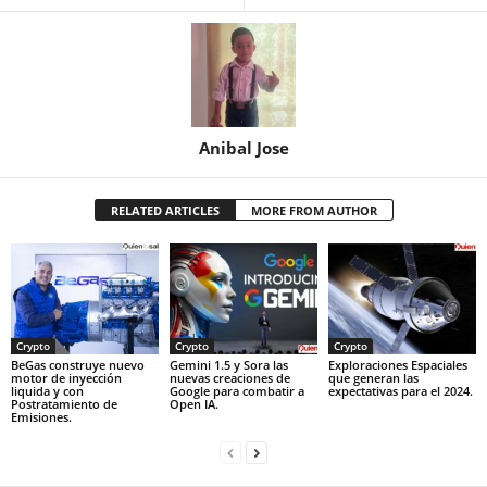
Anibal Jose
RELATED ARTICLES
MORE FROM AUTHOR
Crypto
Crypto
Crypto
BeGas construye nuevo
Gemini 1.5 y Sora las
Exploraciones Espaciales
motor de inyección
nuevas creaciones de
que generan las
liquida y con
Google para combatir a
expectativas para el 2024.
Postratamiento de
Open IA.
Emisiones.