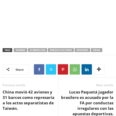
TAGS
#HAMAS
#LIBERACION
#NEGOCICACIONES
#REHENES
ISRAEL
Share
Previous article
Next article
China movió 42 aviones y
Lucas Paquetá jugador
31 barcos como represaría
brasilero es acusado por la
a los actos separatistas de
FA por conductas
Taiwán.
irregulares con las
apuestas deportivas.