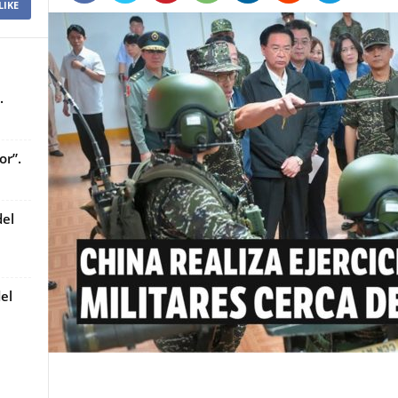
LIKE
.
or”.
del
el