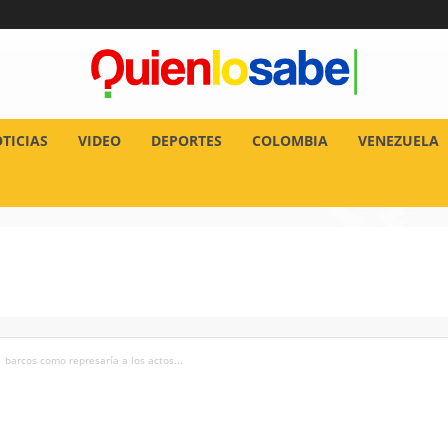
TICIAS
VIDEO
DEPORTES
COLOMBIA
VENEZUELA
 barcos como represaría a los actos...