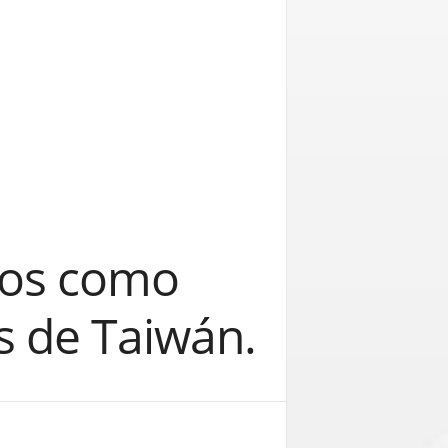
cos como
as de Taiwán.