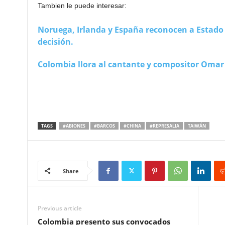
Tambien le puede interesar:
Noruega, Irlanda y España reconocen a Estado P
decisión.
Colombia llora al cantante y compositor Omar 
TAGS
#ABIONES
#BARCOS
#CHINA
#REPRESALIA
TAIWÁN
Share
Previous article
Colombia presento sus convocados