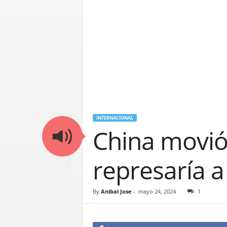
INTERNACIONAL
China movió
represaría a
By
Anibal Jose
-
mayo 24, 2024
1