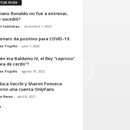
ITOR PICKS
tiano Ronaldo no fue a entrenar,
 sucedió?
l Contreras
-
diciembre 1, 2022
onaro da positivo para COVID-19.
so Trujillo
-
julio 7, 2020
én era Balduino IV, el Rey “Leproso”
ara de cerdo”?
so Trujillo
-
agosto 10, 2022
luca Vacchi y Sharon Fonseca
eron una cuenta OnlyFans.
n Perez
-
abril 8, 2021