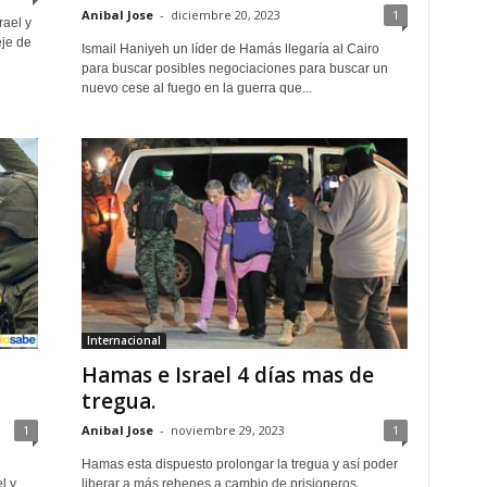
Anibal Jose
-
diciembre 20, 2023
1
rael y
eje de
Ismail Haniyeh un líder de Hamás llegaría al Cairo
para buscar posibles negociaciones para buscar un
nuevo cese al fuego en la guerra que...
Internacional
Hamas e Israel 4 días mas de
tregua.
1
Anibal Jose
-
noviembre 29, 2023
1
Hamas esta dispuesto prolongar la tregua y así poder
l y
liberar a más rehenes a cambio de prisioneros