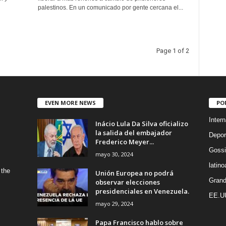
palestinos. En un comunicado por gente cercana el...
Page 1 of 2
EVEN MORE NEWS
PO
Intern
Inácio Lula Da Silva oficializo
la salida del embajador
Depor
Frederico Meyer...
Gossi
mayo 30, 2024
latin
 the
Unión Europea no podrá
Grand
observar elecciones
presidenciales en Venezuela.
EE.U
mayo 29, 2024
Papa Francisco hablo sobre