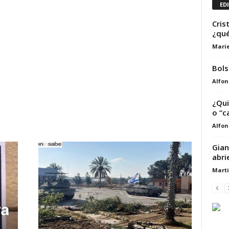
ED
Cris
¿qué
Marie
Bols
Alfon
¿Qui
o “c
Alfon
Gian
abri
Marti