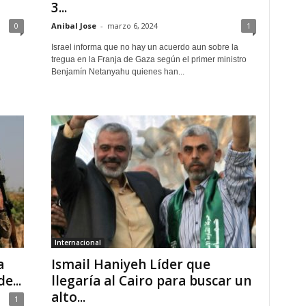
3...
0
Anibal Jose
-
marzo 6, 2024
1
Israel informa que no hay un acuerdo aun sobre la
tregua en la Franja de Gaza según el primer ministro
Benjamín Netanyahu quienes han...
Internacional
a
Ismail Haniyeh Líder que
e...
llegaría al Cairo para buscar un
alto...
1