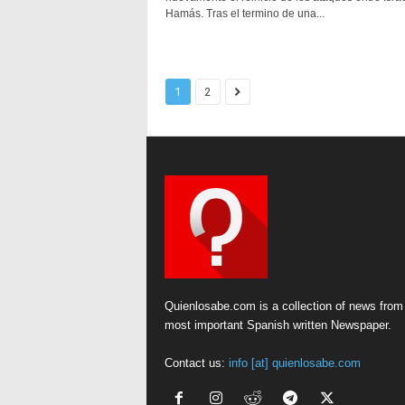
Hamás. Tras el termino de una...
1
2
Quienlosabe.com is a collection of news from
most important Spanish written Newspaper.
Contact us:
info [at] quienlosabe.com