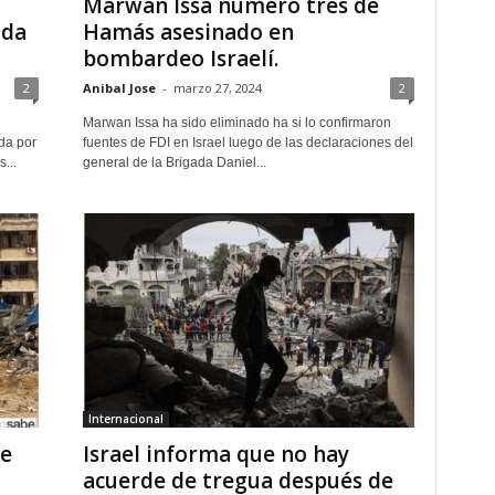
Marwan Issa numero tres de
ada
Hamás asesinado en
bombardeo Israelí.
2
Anibal Jose
-
marzo 27, 2024
2
Marwan Issa ha sido eliminado ha si lo confirmaron
da por
fuentes de FDI en Israel luego de las declaraciones del
...
general de la Brigada Daniel...
Internacional
de
Israel informa que no hay
acuerde de tregua después de