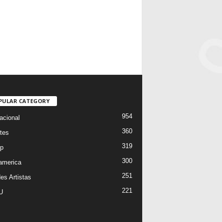
PULAR CATEGORY
954
acional
360
tes
319
p
300
oamerica
251
es Artistas
221
U