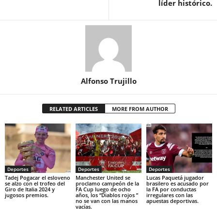
líder histórico.
Alfonso Trujillo
RELATED ARTICLES
MORE FROM AUTHOR
Deportes
Deportes
Deportes
Tadej Pogacar el esloveno
Manchester United se
Lucas Paquetá jugador
se alzo con el trofeo del
proclamo campeón de la
brasilero es acusado por
Giro de Italia 2024 y
FA Cup luego de ocho
la FA por conductas
jugosos premios.
años, los “Diablos rojos ”
irregulares con las
no se van con las manos
apuestas deportivas.
vacías.