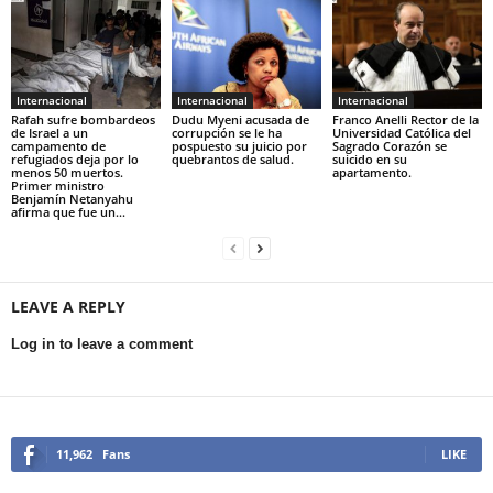
Internacional
Internacional
Internacional
Rafah sufre bombardeos
Dudu Myeni acusada de
Franco Anelli Rector de la
de Israel a un
corrupción se le ha
Universidad Católica del
campamento de
pospuesto su juicio por
Sagrado Corazón se
refugiados deja por lo
quebrantos de salud.
suicido en su
menos 50 muertos.
apartamento.
Primer ministro
Benjamín Netanyahu
afirma que fue un...
LEAVE A REPLY
Log in to leave a comment
11,962
Fans
LIKE