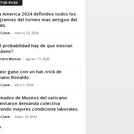
ITOR PICKS
 America 2024 definidos todos los
grantes del torneo mas antiguo del
do.
l Jose
-
marzo 25, 2024
 probabilidad hay de que existan
Aliens?
andro Munoz
-
agosto 17, 2020
asr gano con un hat-trick de
tiano Ronaldo.
l Jose
-
abril 3, 2024
eados de Museos del vaticano
entaron demanda colectiva
iendo mejores condicione laborales.
l Jose
-
mayo 14, 2024