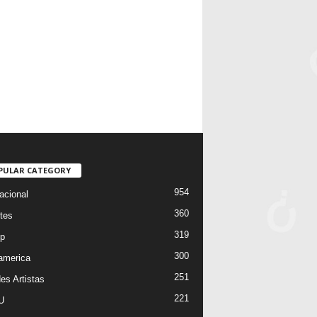
PULAR CATEGORY
954
acional
360
tes
319
p
300
oamerica
251
es Artistas
221
U