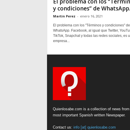
El problema con los “Térmi
y condiciones” de WhatsApp
Martin Perez
-
enero 16, 2021
El problema con los "Términos y condiciones" de
WhatsApp. Facebook, al igual que Twitter, YouTu
TikTok, Snapchat y todas las redes sociales, es 
empresa...
Quienlosabe.com is a collection of news from
most important Spanish written Newspaper.
Contact us:
info [at] quienlosabe.com