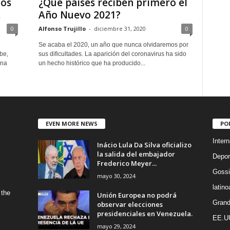
nos
¿Qué países reciben primero el
.
Año Nuevo 2021?
0
Alfonso Trujillo
-
diciembre 31, 2020
0
Se acaba el 2020, un año que nunca olvidaremos por
be,
sus dificultades. La aparición del coronavirus ha sido
una
un hecho histórico que ha producido...
EVEN MORE NEWS
PO
Intern
Inácio Lula Da Silva oficializo
la salida del embajador
Depor
Frederico Meyer...
Gossi
mayo 30, 2024
latin
 the
Unión Europea no podrá
Grand
observar elecciones
presidenciales en Venezuela.
EE.U
mayo 29, 2024