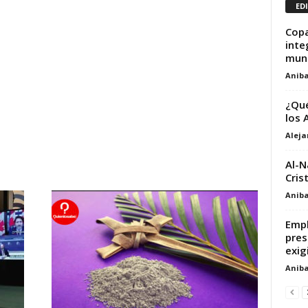
ED
Copa
inte
mun
Aniba
¿Qué
los 
Alej
Al-N
Cris
Aniba
Empl
pres
exig
Aniba