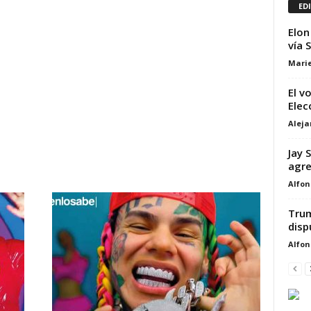
ED
Elon
vía S
Marie
El v
Elec
Alej
Jay 
agre
Alfon
Trum
disp
Alfon