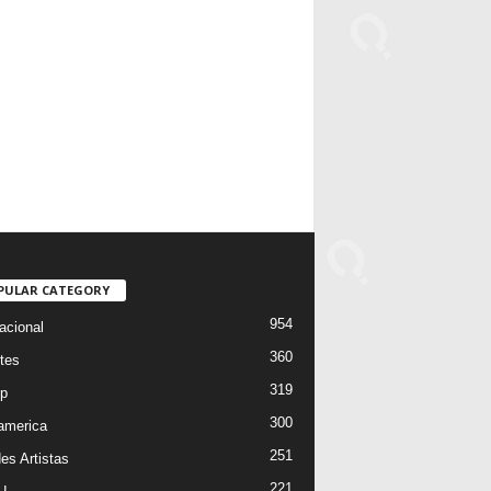
PULAR CATEGORY
954
acional
360
tes
319
p
300
oamerica
251
es Artistas
221