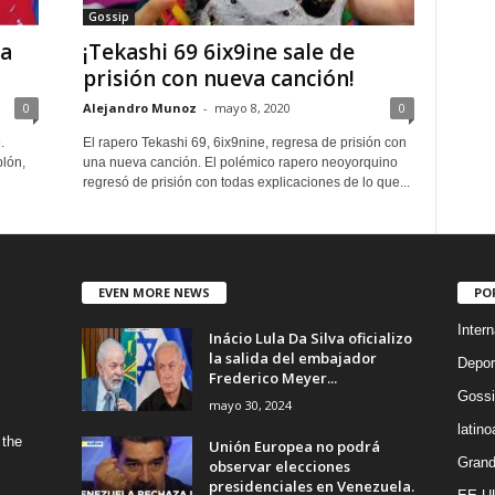
Gossip
 a
¡Tekashi 69 6ix9ine sale de
prisión con nueva canción!
0
Alejandro Munoz
-
mayo 8, 2020
0
.
El rapero Tekashi 69, 6ix9nine, regresa de prisión con
lón,
una nueva canción. El polémico rapero neoyorquino
regresó de prisión con todas explicaciones de lo que...
EVEN MORE NEWS
PO
Intern
Inácio Lula Da Silva oficializo
la salida del embajador
Depor
Frederico Meyer...
Gossi
mayo 30, 2024
latin
 the
Unión Europea no podrá
Grand
observar elecciones
presidenciales en Venezuela.