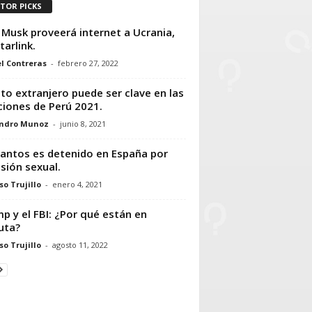
ITOR PICKS
 Musk proveerá internet a Ucrania,
tarlink.
l Contreras
-
febrero 27, 2022
oto extranjero puede ser clave en las
ciones de Perú 2021.
andro Munoz
-
junio 8, 2021
Santos es detenido en España por
sión sexual.
so Trujillo
-
enero 4, 2021
p y el FBI: ¿Por qué están en
uta?
so Trujillo
-
agosto 11, 2022