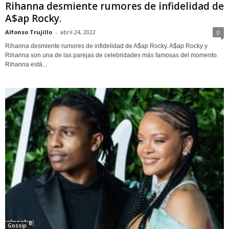
Rihanna desmiente rumores de infidelidad de
A$ap Rocky.
Alfonso Trujillo
-
abril 24, 2022
0
Rihanna desmiente rumores de infidelidad de A$ap Rocky. A$ap Rocky y
Rihanna son una de las parejas de celebridades más famosas del momento.
Rihanna está...
Gossip