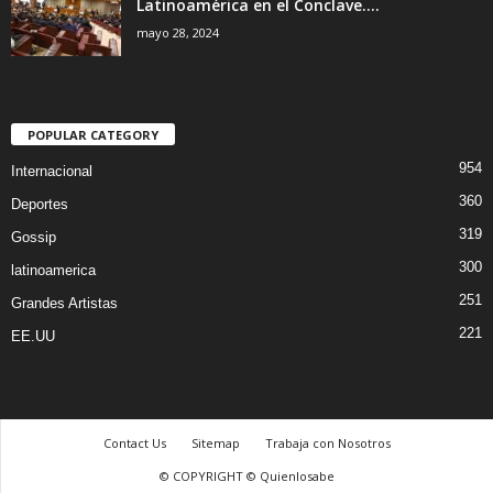
Latinoamérica en el Conclave....
mayo 28, 2024
POPULAR CATEGORY
954
Internacional
360
Deportes
319
Gossip
300
latinoamerica
251
Grandes Artistas
221
EE.UU
Contact Us
Sitemap
Trabaja con Nosotros
© COPYRIGHT © Quienlosabe