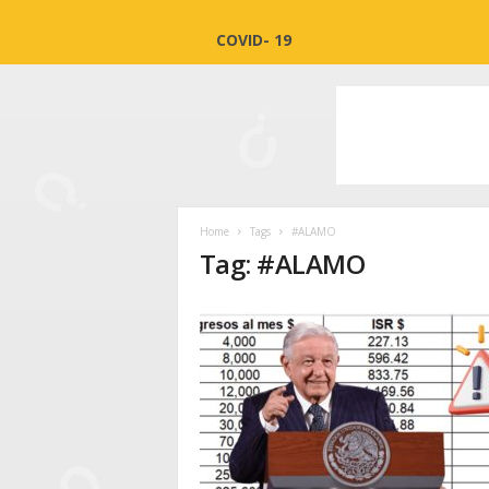
COVID- 19
Home
Tags
#ALAMO
Tag: #ALAMO