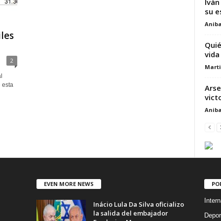
Iván
su e
Aniba
les
Quié
vida
2
Marti
l
 esta
Arse
vict
Aniba
EVEN MORE NEWS
PO
Intern
Inácio Lula Da Silva oficializo
la salida del embajador
Depor