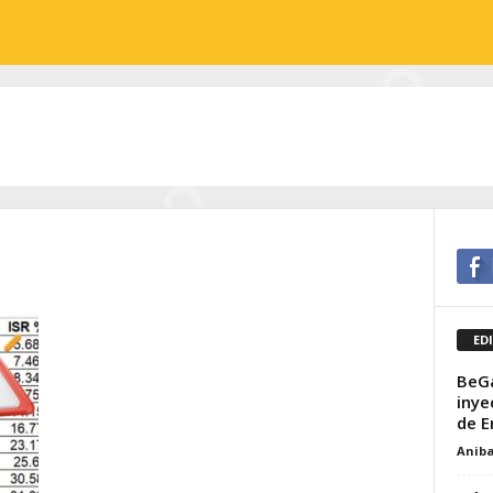
ED
BeGa
inye
de E
Aniba