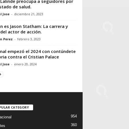
 Lalinde preocupa a seguidores por
stado de salud.
l Jose
-
diciembre 21, 2023
n es Jason Statham: La carrera y
 del actor de acción.
n Perez
-
febrero 3, 2023
nal empezó el 2024 con contúndete
oria contra el Cristian Palace
l Jose
-
enero 20, 2024
PULAR CATEGORY
954
acional
360
tes