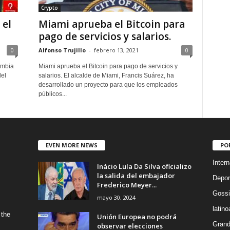
Crypto
 el
Miami aprueba el Bitcoin para
pago de servicios y salarios.
0
Alfonso Trujillo
-
febrero 13, 2021
0
ombia
Miami aprueba el Bitcoin para pago de servicios y
del
salarios. El alcalde de Miami, Francis Suárez, ha
desarrollado un proyecto para que los empleados
públicos...
EVEN MORE NEWS
PO
Intern
Inácio Lula Da Silva oficializo
la salida del embajador
Depor
Frederico Meyer...
Gossi
mayo 30, 2024
latin
 the
Unión Europea no podrá
Grand
observar elecciones