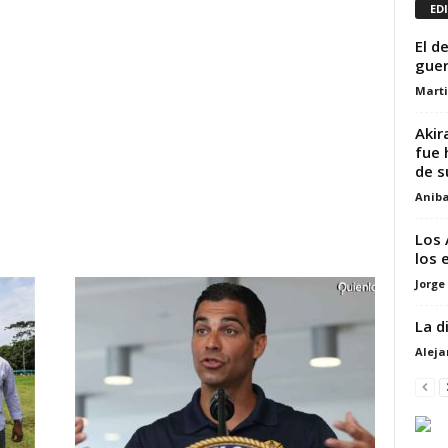
ED
El d
guer
Marti
Akir
fue
de s
Aniba
Los 
los 
Jorge
La d
Alej