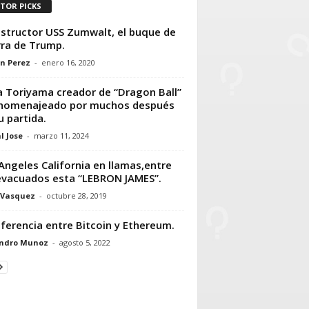
ITOR PICKS
estructor USS Zumwalt, el buque de
ra de Trump.
n Perez
-
enero 16, 2020
a Toriyama creador de “Dragon Ball”
 homenajeado por muchos después
u partida.
l Jose
-
marzo 11, 2024
Angeles California en llamas,entre
evacuados esta “LEBRON JAMES”.
 Vasquez
-
octubre 28, 2019
iferencia entre Bitcoin y Ethereum.
andro Munoz
-
agosto 5, 2022