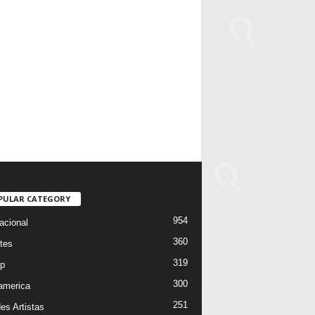
PULAR CATEGORY
954
acional
360
tes
319
p
300
oamerica
251
es Artistas