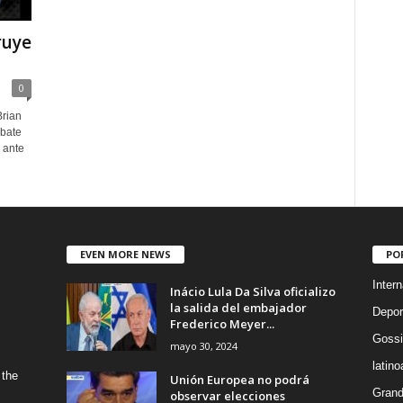
ruye
0
Brian
mbate
 ante
EVEN MORE NEWS
PO
Intern
Inácio Lula Da Silva oficializo
la salida del embajador
Depor
Frederico Meyer...
Gossi
mayo 30, 2024
latin
 the
Unión Europea no podrá
Grand
observar elecciones