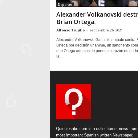
Deportes
Alexander Volkanovski dest
Brian Ortega.
Alfonso Trujillo
-
septiembre 26, 2021
Alexander Volkanovski Gana el combate contra 
Ortega por decisión unanime, un sangriento co
que Ortega ademas de ponerle corazón no pudo
la...
Quienlosabe.com is a collection of news from
most important Spanish written Newspaper.