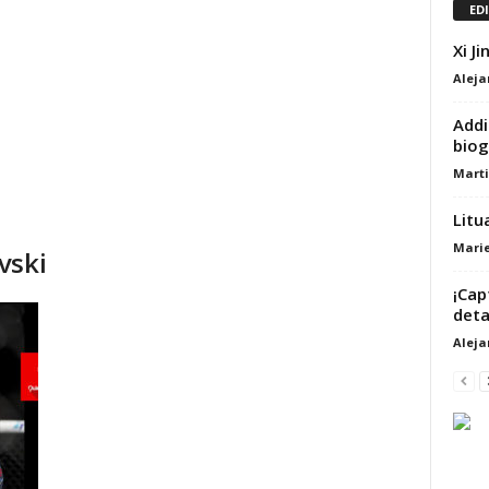
ED
Xi J
Alej
Addi
biog
Marti
Litu
Marie
vski
¡Cap
deta
Alej