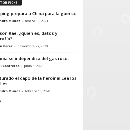
ITOR PICKS
inping prepara a China para la guerra.
andro Munoz
-
marzo 10, 2021
son Rae, ¿quién es, datos y
rafía?
n Perez
-
noviembre 27, 2020
ania se independiza del gas ruso.
l Contreras
-
junio 3, 2022
turado el capo de la heroína! Lea los
lles.
andro Munoz
-
febrero 18, 2020