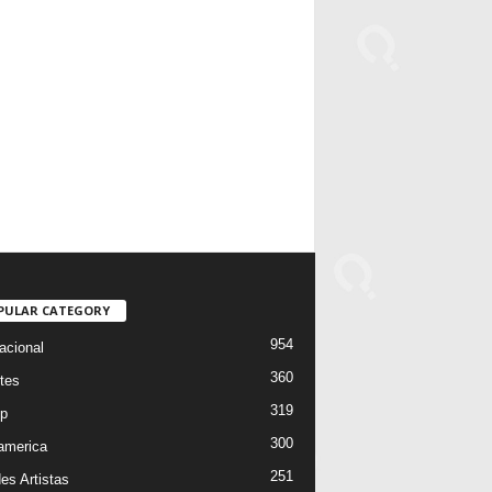
PULAR CATEGORY
954
acional
360
tes
319
p
300
oamerica
251
es Artistas