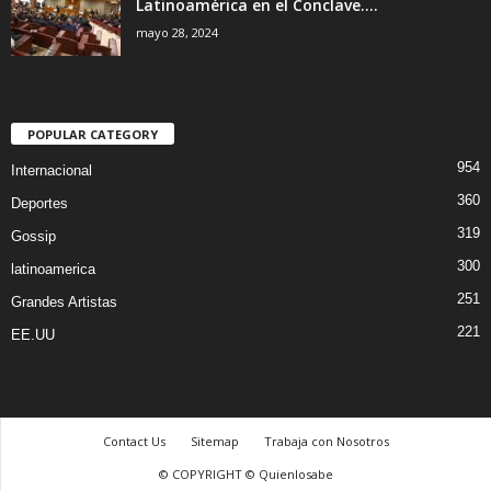
Latinoamérica en el Conclave....
mayo 28, 2024
POPULAR CATEGORY
954
Internacional
360
Deportes
319
Gossip
300
latinoamerica
251
Grandes Artistas
221
EE.UU
Contact Us
Sitemap
Trabaja con Nosotros
© COPYRIGHT © Quienlosabe