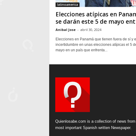
latinoamerica
Elecciones atípicas en Pana
se darán este 5 de mayo entr
Anibal Jose
-
abril 30, 2024
Elecciones en Panamá que tienen fuera de sí y 
incertidumbre en unas elecciones atípicas el 5 d
mayo en un país que enfrenta...
Quienlosabe.com is a collection of news from
most important Spanish written Newspaper.