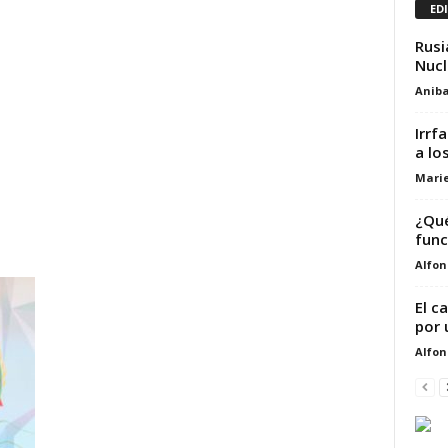
ED
Rusi
Nucl
Aniba
Irrf
a lo
Marie
¿Qué
func
Alfon
El c
por 
Alfon