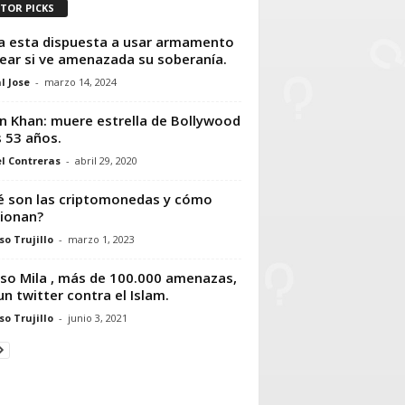
ITOR PICKS
a esta dispuesta a usar armamento
ear si ve amenazada su soberanía.
l Jose
-
marzo 14, 2024
an Khan: muere estrella de Bollywood
s 53 años.
l Contreras
-
abril 29, 2020
 son las criptomonedas y cómo
ionan?
so Trujillo
-
marzo 1, 2023
aso Mila , más de 100.000 amenazas,
un twitter contra el Islam.
so Trujillo
-
junio 3, 2021