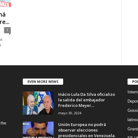
má
e...
1
en
e
EVEN MORE NEWS
PO
Intern
Inácio Lula Da Silva oficializo
la salida del embajador
Depor
Frederico Meyer...
Gossi
mayo 30, 2024
latin
 the
Unión Europea no podrá
Grand
observar elecciones
presidenciales en Venezuela.