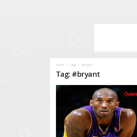
Home
Tags
#bryant
Tag: #bryant