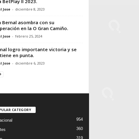
 BetPlay II 2023.
l Jose
-
diciembre 8, 2023
 Bernal asombra con su
peración en la O Gran Camiño.
l Jose
-
febrero 25, 2024
nal logro importante victoria y se
iene en punta.
l Jose
-
diciembre 6, 2023
PULAR CATEGORY
954
acional
360
tes
319
p