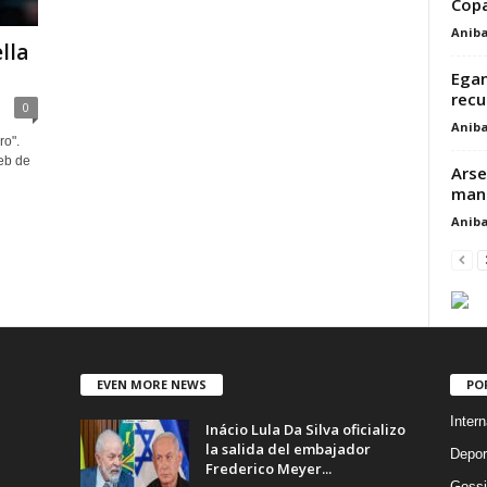
Copa
Aniba
lla
Egan
recu
0
Aniba
ro".
web de
Arse
mant
Aniba
EVEN MORE NEWS
PO
Intern
Inácio Lula Da Silva oficializo
la salida del embajador
Depor
Frederico Meyer...
Gossi