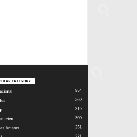
PULAR CATEGORY
954
acional
360
tes
319
p
300
oamerica
251
es Artistas
221