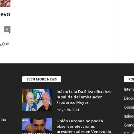
uevo
0
 ¿Qué
EVEN MORE NEWS
PO
Intern
Inácio Lula Da Silva oficializo
la salida del embajador
Depor
Frederico Meyer...
Gossi
mayo 30, 2024
latin
 the
Unión Europea no podrá
Grand
observar elecciones
presidenciales en Venezuela.