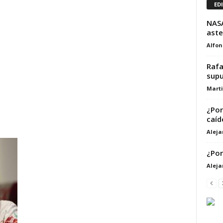
ED
NASA
aste
Alfon
Rafa
supu
Marti
¿Por
caíd
Alej
¿Por
Alej