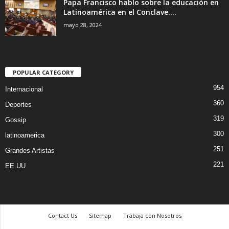
Papa Francisco hablo sobre la educación en
Latinoamérica en el Conclave....
mayo 28, 2024
POPULAR CATEGORY
954
Internacional
360
Deportes
319
Gossip
300
latinoamerica
251
Grandes Artistas
221
EE.UU
Contact Us
Sitemap
Trabaja con Nosotros