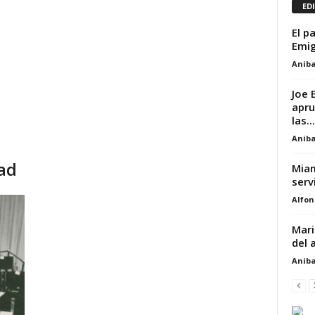
ED
El p
Emig
Aniba
Joe 
apru
las...
Aniba
dad
Miam
serv
Alfon
Mari
del 
Aniba