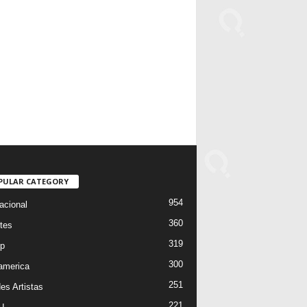
PULAR CATEGORY
954
acional
360
tes
319
p
300
oamerica
251
es Artistas
221