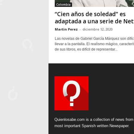
Colombia
“Cien años de soledad” es
adaptada a una serie de Netf
Martin Perez
-
diciembre 12, 2020
Las novelas de Gabriel García Márquez son difíc
llevar a la pantalla. El realismo mágico, caracterí
de sus libros, es difícil de representar...
Quienlosabe.com is a collection of news from
most important Spanish written Newspaper.