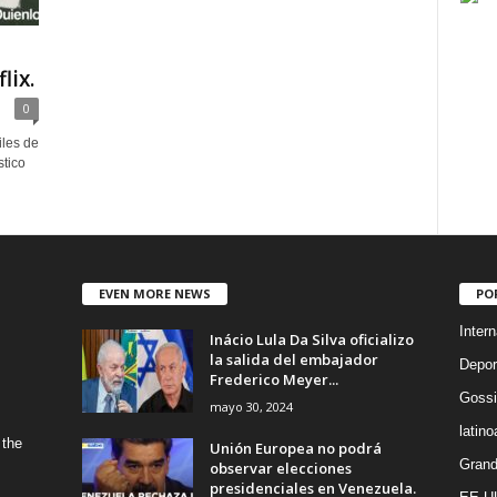
lix.
0
iles de
stico
EVEN MORE NEWS
PO
Intern
Inácio Lula Da Silva oficializo
la salida del embajador
Depor
Frederico Meyer...
Gossi
mayo 30, 2024
latin
 the
Unión Europea no podrá
Grand
observar elecciones
presidenciales en Venezuela.