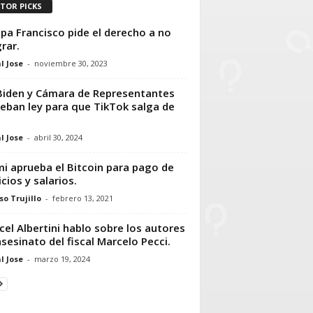
ITOR PICKS
apa Francisco pide el derecho a no
rar.
l Jose
-
noviembre 30, 2023
Biden y Cámara de Representantes
eban ley para que TikTok salga de
l Jose
-
abril 30, 2024
i aprueba el Bitcoin para pago de
icios y salarios.
so Trujillo
-
febrero 13, 2021
cel Albertini hablo sobre los autores
asesinato del fiscal Marcelo Pecci.
l Jose
-
marzo 19, 2024