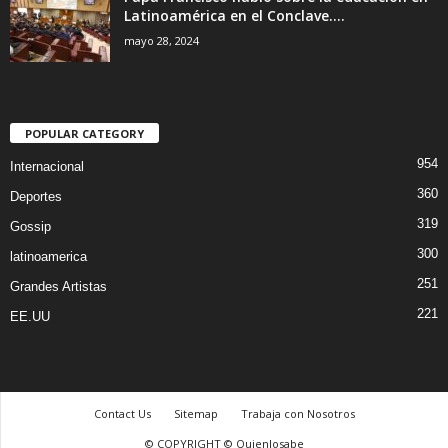
Latinoamérica en el Conclave....
mayo 28, 2024
POPULAR CATEGORY
954
Internacional
360
Deportes
319
Gossip
300
latinoamerica
251
Grandes Artistas
221
EE.UU
Contact Us
Sitemap
Trabaja con Nosotros
© COPYRIGHT © Quienlosabe