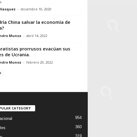
.
 Vasquez
-
diciembre 10, 2020
ría China salvar la economía de
a?
andro Munoz
-
abril 14, 2022
ratistas prorrusos evacúan sus
les de Ucrania.
andro Munoz
-
febrero 20, 2022
PULAR CATEGORY
954
acional
360
tes
319
p