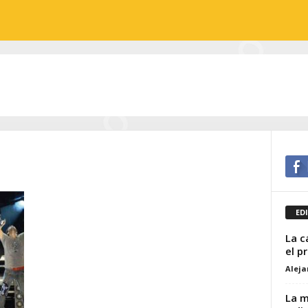
ED
La c
el p
Alej
La m