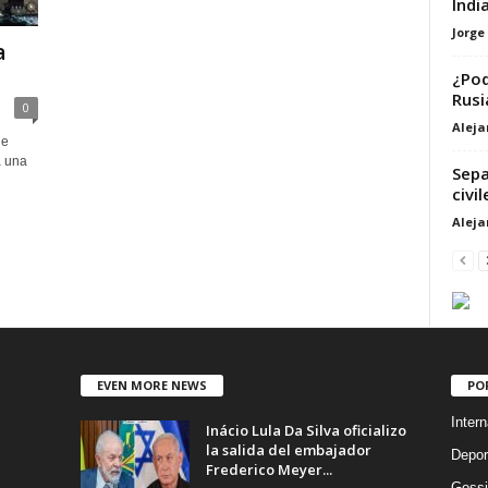
India
Jorge
a
¿Pod
Rusi
0
Alej
ue
a una
Sepa
civi
Alej
EVEN MORE NEWS
PO
Intern
Inácio Lula Da Silva oficializo
la salida del embajador
Depor
Frederico Meyer...
Gossi