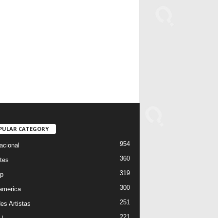
PULAR CATEGORY
954
acional
360
tes
319
p
300
oamerica
251
es Artistas
221