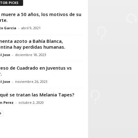
ITOR PICKS
muere a 50 años, los motivos de su
te.
to Garcia
-
abril 9, 2021
enta azoto a Bahía Blanca,
ntina hay perdidas humanas.
l Jose
-
diciembre 18, 2023
eso de Cuadrado en Juventus vs
.
l Jose
-
noviembre 26, 2023
qué se tratan las Melania Tapes?
n Perez
-
octubre 2, 2020