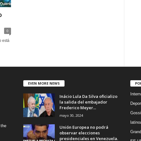
o
0
o está
EVEN MORE NEWS
PO
Intern
Inácio Lula Da Silva oficializo
la salida del embajador
Depor
Frederico Meyer...
Gossi
mayo 30, 2024
latin
 the
Unión Europea no podrá
Grand
observar elecciones
presidenciales en Venezuela.