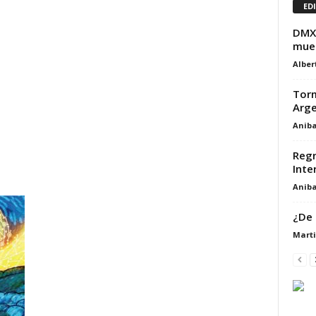
ED
DMX 
muer
Alber
Torm
Arge
Aniba
Regr
Inter
Aniba
¿De 
Marti