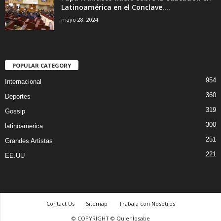
Latinoamérica en el Conclave....
mayo 28, 2024
POPULAR CATEGORY
954
Internacional
360
Deportes
319
Gossip
300
latinoamerica
251
Grandes Artistas
221
EE.UU
Contact Us
Sitemap
Trabaja con Nosotros
© COPYRIGHT © Quienlosabe