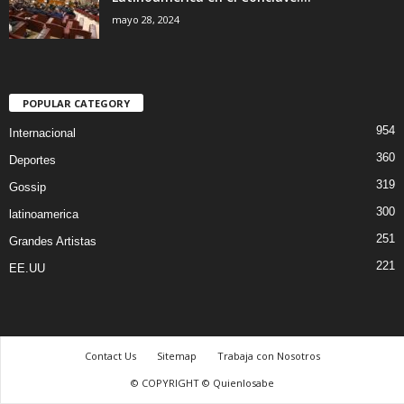
mayo 28, 2024
POPULAR CATEGORY
954
Internacional
360
Deportes
319
Gossip
300
latinoamerica
251
Grandes Artistas
221
EE.UU
Contact Us
Sitemap
Trabaja con Nosotros
© COPYRIGHT © Quienlosabe