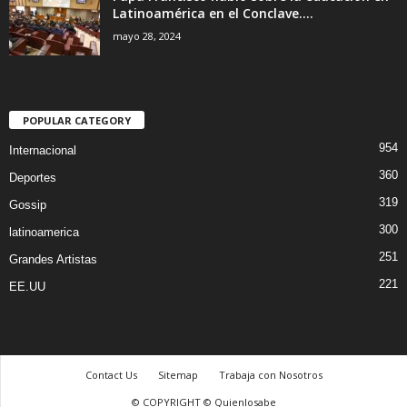
Latinoamérica en el Conclave....
mayo 28, 2024
POPULAR CATEGORY
954
Internacional
360
Deportes
319
Gossip
300
latinoamerica
251
Grandes Artistas
221
EE.UU
Contact Us
Sitemap
Trabaja con Nosotros
© COPYRIGHT © Quienlosabe