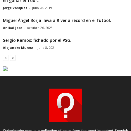
en ganar el Tour...
Jorge Vasquez
-
julio 28, 2019
Miguel Ángel Borja lleva a River a récord en el futbol.
Anibal Jose
-
octubre 26, 2023
Sergio Ramos: fichado por el PSG.
Alejandro Munoz
-
julio 8, 2021
Quienlosabe.com is a collection of news from the most important Spanish