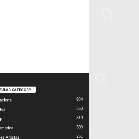
PULAR CATEGORY
954
acional
360
tes
319
p
300
oamerica
251
es Artistas