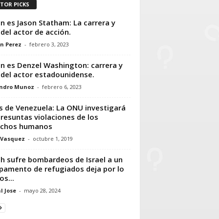
ITOR PICKS
n es Jason Statham: La carrera y
 del actor de acción.
n Perez
-
febrero 3, 2023
n es Denzel Washington: carrera y
 del actor estadounidense.
andro Munoz
-
febrero 6, 2023
is de Venezuela: La ONU investigará
presuntas violaciones de los
echos humanos
 Vasquez
-
octubre 1, 2019
h sufre bombardeos de Israel a un
amento de refugiados deja por lo
s...
l Jose
-
mayo 28, 2024