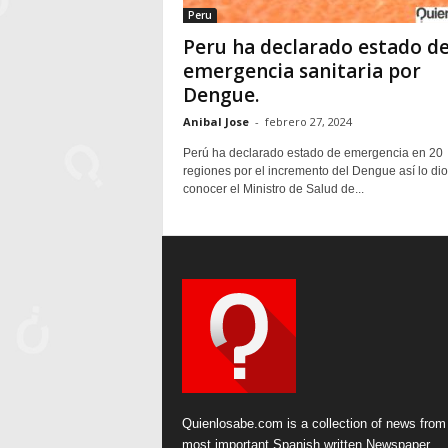
Peru
Peru ha declarado estado d
emergencia sanitaria por
Dengue.
Anibal Jose
-
febrero 27, 2024
Perú ha declarado estado de emergencia en 20
regiones por el incremento del Dengue así lo dio
conocer el Ministro de Salud de...
Quienlosabe.com is a collection of news from
most important Spanish written Newspaper.