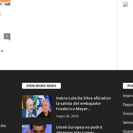
e
0
 a
EVEN MORE NEWS
PO
Intern
Inácio Lula Da Silva oficializo
la salida del embajador
Depor
Frederico Meyer...
Gossi
mayo 30, 2024
latin
 the
Unión Europea no podrá
Grand
observar elecciones