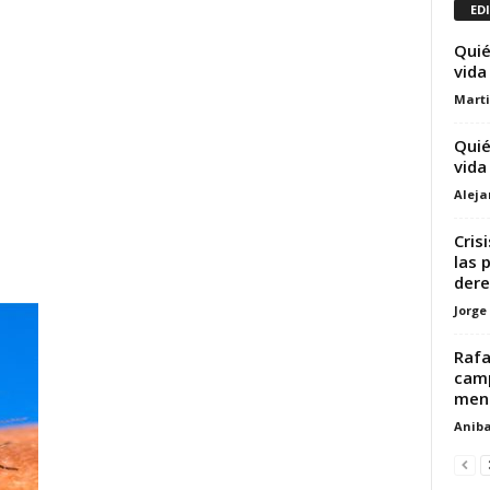
ED
Quié
vida
Marti
Quié
vida
Alej
Cris
las 
der
Jorge
Rafa
camp
meno
Aniba