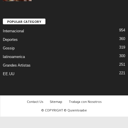
POPULAR CATEGORY
954
Internacional
360
Deportes
319
Gossip
300
latinoamerica
251
Grandes Artistas
221
EE.UU
Contact Us
Sitemap
Trabaja con Nosotros
© COPYRIGHT © Quienlosabe