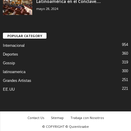
Latinoamérica en el Conclave....
mayo 28, 2024
POPULAR CATEGORY
954
Internacional
360
Deportes
319
Gossip
300
latinoamerica
251
Grandes Artistas
221
EE.UU
Contact Us
Sitemap
Trabaja con Nosotros
© COPYRIGHT © Quienlosabe