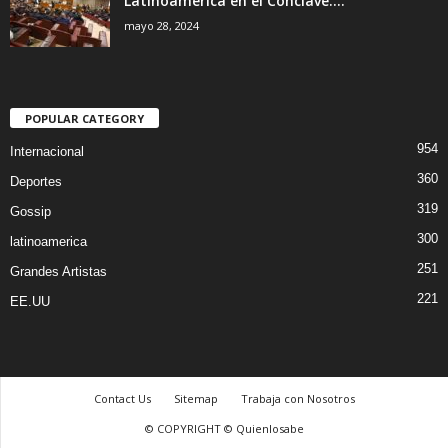
Latinoamérica en el Conclave....
mayo 28, 2024
POPULAR CATEGORY
954
Internacional
360
Deportes
319
Gossip
300
latinoamerica
251
Grandes Artistas
221
EE.UU
Contact Us
Sitemap
Trabaja con Nosotros
© COPYRIGHT © Quienlosabe