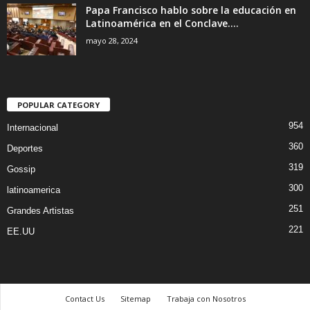
Papa Francisco hablo sobre la educación en
Latinoamérica en el Conclave....
mayo 28, 2024
POPULAR CATEGORY
954
Internacional
360
Deportes
319
Gossip
300
latinoamerica
251
Grandes Artistas
221
EE.UU
Contact Us
Sitemap
Trabaja con Nosotros