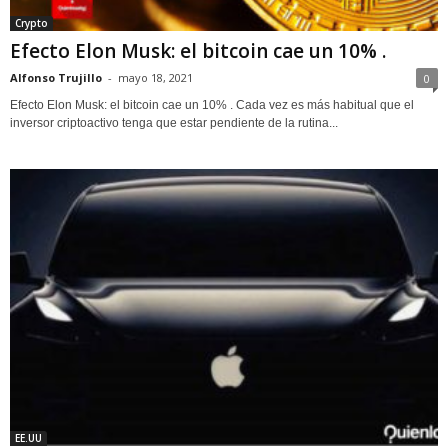
Crypto
Efecto Elon Musk: el bitcoin cae un 10% .
Alfonso Trujillo
-
mayo 18, 2021
0
Efecto Elon Musk: el bitcoin cae un 10% . Cada vez es más habitual que el
inversor criptoactivo tenga que estar pendiente de la rutina...
EE.UU