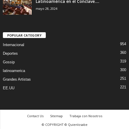
Latinoamérica en el Conclave....
mayo 28, 2024
POPULAR CATEGORY
954
Internacional
360
Deportes
319
Gossip
300
latinoamerica
251
Grandes Artistas
221
EE.UU
Contact Us
Sitemap
Trabaja con Nosotros
© COPYRIGHT © Quienlosabe