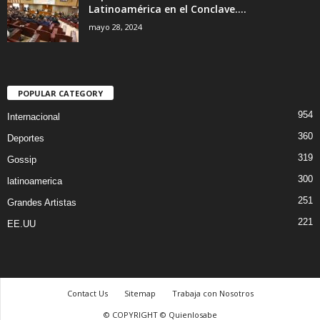
Latinoamérica en el Conclave....
mayo 28, 2024
POPULAR CATEGORY
954
Internacional
360
Deportes
319
Gossip
300
latinoamerica
251
Grandes Artistas
221
EE.UU
Contact Us
Sitemap
Trabaja con Nosotros
© COPYRIGHT © Quienlosabe