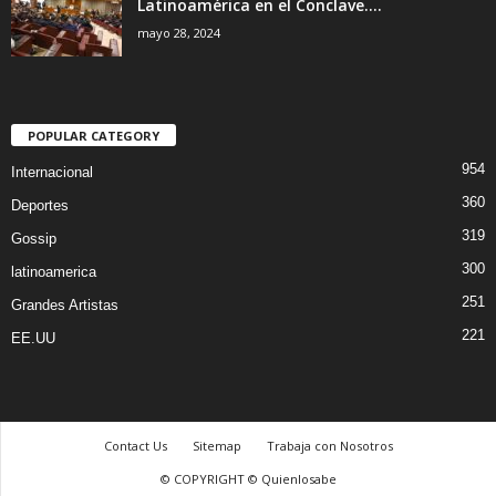
Latinoamérica en el Conclave....
mayo 28, 2024
POPULAR CATEGORY
954
Internacional
360
Deportes
319
Gossip
300
latinoamerica
251
Grandes Artistas
221
EE.UU
Contact Us
Sitemap
Trabaja con Nosotros
© COPYRIGHT © Quienlosabe