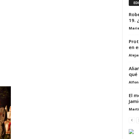
ED
Robe
19. 
Marie
Prot
en e
Alej
Alia
qué 
Alfon
El m
Jami
Marti