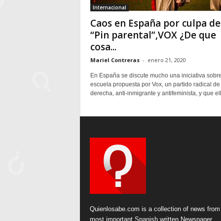
Internacional
Caos en España por culpa de
“Pin parental”,VOX ¿De que
cosa...
Mariel Contreras
-
enero 21, 2020
En España se discute mucho una iniciativa sobre
escuela propuesta por Vox, un partido radical de
derecha, anti-inmigrante y antifeminista, y que ell
Quienlosabe.com is a collection of news from
most important Spanish written Newspaper.