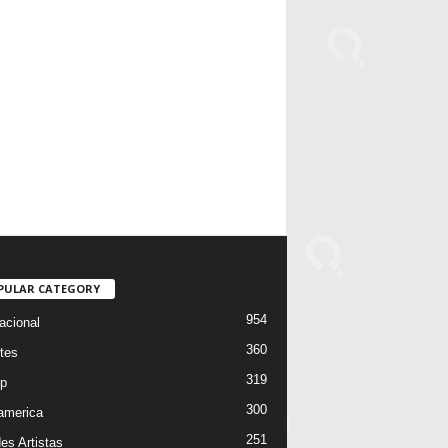
PULAR CATEGORY
954
acional
360
tes
319
p
300
oamerica
251
es Artistas