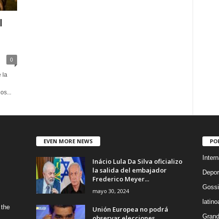
l
0
 la
os...
EVEN MORE NEWS
PO
Intern
Inácio Lula Da Silva oficializo
la salida del embajador
Depor
Frederico Meyer...
Gossi
mayo 30, 2024
latin
 the
Unión Europea no podrá
Grand
observar elecciones