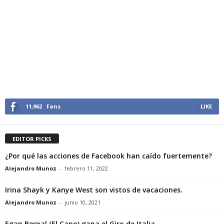
11,962
Fans
LIKE
EDITOR PICKS
¿Por qué las acciones de Facebook han caído fuertemente?
Alejandro Munoz
-
febrero 11, 2022
Irina Shayk y Kanye West son vistos de vacaciones.
Alejandro Munoz
-
junio 10, 2021
Egan Bernal (El Capo) gana el Giro de Italia.