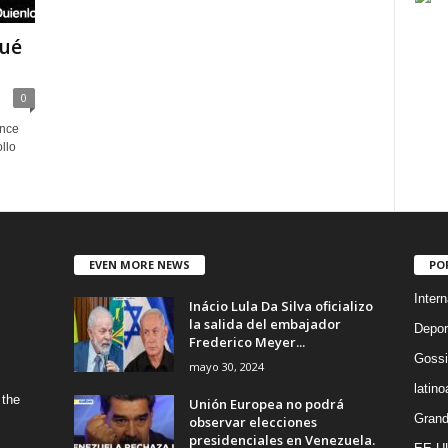
qué
0
ance
llo
EVEN MORE NEWS
PO
Intern
Inácio Lula Da Silva oficializo
la salida del embajador
Depor
Frederico Meyer...
Gossi
mayo 30, 2024
latin
 the
Unión Europea no podrá
Grand
observar elecciones
presidenciales en Venezuela.