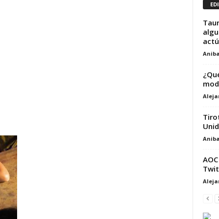
ED
Taur
algu
actú
Aniba
¿Qué
mod
Alej
Tiro
Unid
Aniba
AOC 
Twit
Alej