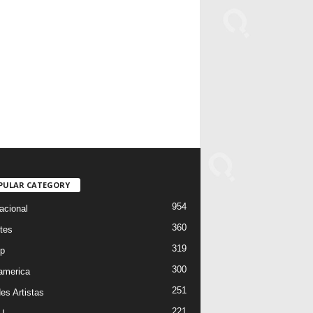
PULAR CATEGORY
954
acional
360
tes
319
p
300
oamerica
251
es Artistas
221