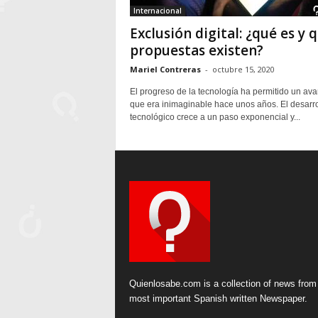
Internacional
Exclusión digital: ¿qué es y 
propuestas existen?
Mariel Contreras
-
octubre 15, 2020
El progreso de la tecnología ha permitido un av
que era inimaginable hace unos años. El desarro
tecnológico crece a un paso exponencial y...
Quienlosabe.com is a collection of news from
most important Spanish written Newspaper.