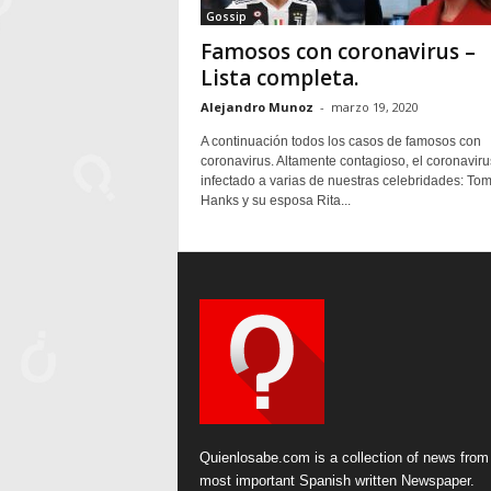
Gossip
Famosos con coronavirus –
Lista completa.
Alejandro Munoz
-
marzo 19, 2020
A continuación todos los casos de famosos con
coronavirus. Altamente contagioso, el coronaviru
infectado a varias de nuestras celebridades: To
Hanks y su esposa Rita...
Quienlosabe.com is a collection of news from
most important Spanish written Newspaper.