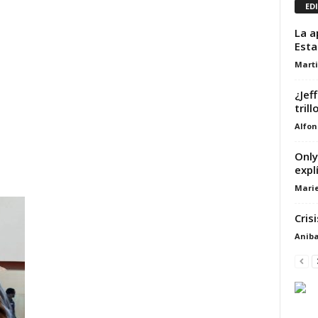
ED
La a
Esta
Marti
¿Jef
trill
Alfon
Only
expl
Marie
Cris
Aniba