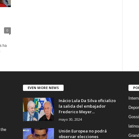
0
s ha
m
EVEN MORE NEWS
PO
Intern
Inácio Lula Da Silva oficializo
la salida del embajador
Depor
Frederico Meyer...
Gossi
mayo 30, 2024
latin
 the
Unión Europea no podrá
Grand
observar elecciones