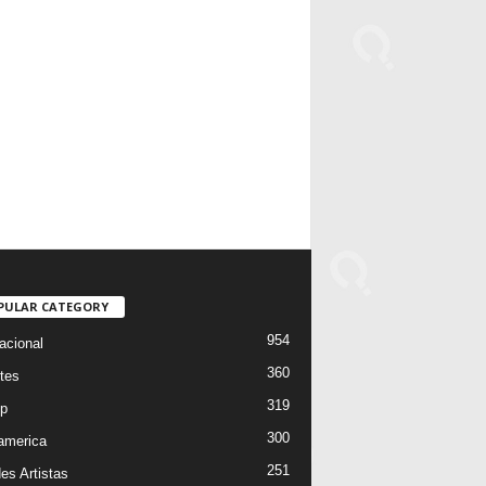
PULAR CATEGORY
954
acional
360
tes
319
p
300
oamerica
251
es Artistas