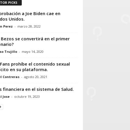
ITOR PICKS
probación a Joe Biden cae en
dos Unidos.
n Perez
-
marzo 28, 2022
f Bezos se convertirá en el primer
onario?
so Trujillo
-
mayo 14, 2020
Fans prohíbe el contenido sexual
ícito en su plataforma.
l Contreras
-
agosto 20, 2021
is financiera en el sistema de Salud.
l Jose
-
octubre 19, 2023