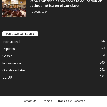
Papa Francisco hablo sobre la educación en
Latinoamérica en el Conclave....
mayo 28, 2024
POPULAR CATEGORY
954
Internacional
360
Deportes
319
Gossip
300
latinoamerica
251
Grandes Artistas
221
EE.UU
Contact Us
Sitemap
Trabaja con Nosotros