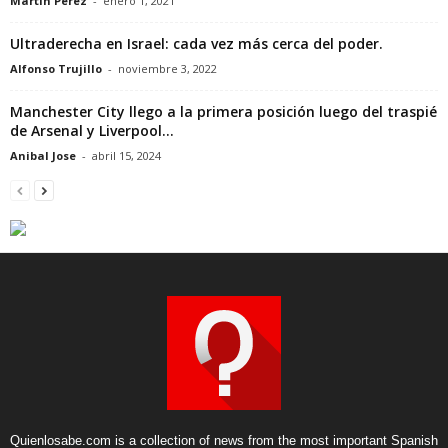
Martin Perez
-
enero 1, 2021
Ultraderecha en Israel: cada vez más cerca del poder.
Alfonso Trujillo
-
noviembre 3, 2022
Manchester City llego a la primera posición luego del traspié
de Arsenal y Liverpool...
Anibal Jose
-
abril 15, 2024
Quienlosabe.com is a collection of news from the most important Spanish