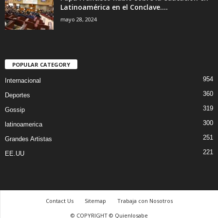
Latinoamérica en el Conclave....
mayo 28, 2024
POPULAR CATEGORY
954
Internacional
360
Deportes
319
Gossip
300
latinoamerica
251
Grandes Artistas
221
EE.UU
Contact Us
Sitemap
Trabaja con Nosotros
© COPYRIGHT © Quienlosabe