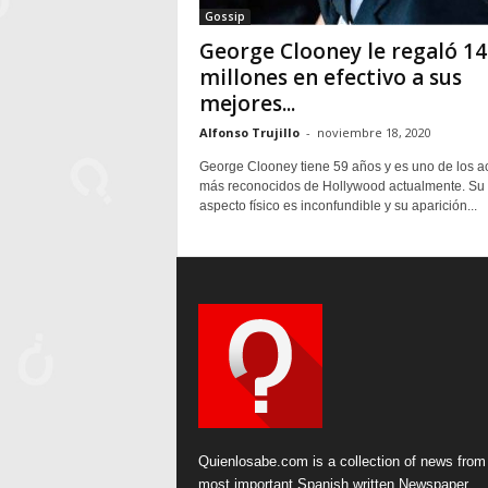
Gossip
George Clooney le regaló 14
millones en efectivo a sus
mejores...
Alfonso Trujillo
-
noviembre 18, 2020
George Clooney tiene 59 años y es uno de los a
más reconocidos de Hollywood actualmente. Su
aspecto físico es inconfundible y su aparición...
Quienlosabe.com is a collection of news from
most important Spanish written Newspaper.