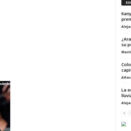
ED
Kany
prem
Alej
¿Ara
su p
Marti
Colo
capi
Alfon
La e
lluv
Alej