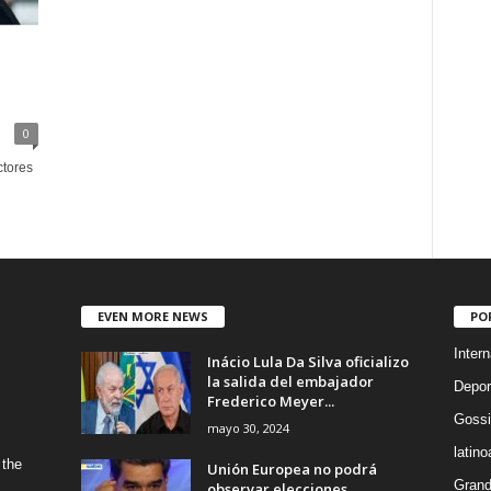
0
ctores
EVEN MORE NEWS
PO
Intern
Inácio Lula Da Silva oficializo
la salida del embajador
Depor
Frederico Meyer...
Gossi
mayo 30, 2024
latin
 the
Unión Europea no podrá
Grand
observar elecciones