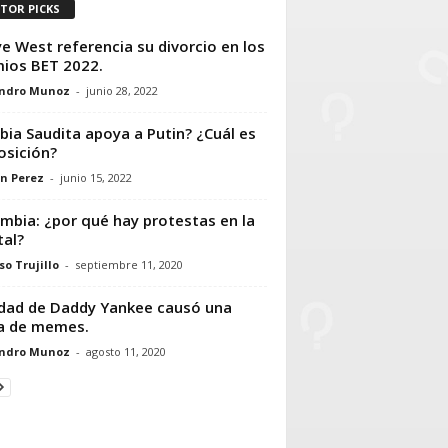
ITOR PICKS
e West referencia su divorcio en los
ios BET 2022.
andro Munoz
-
junio 28, 2022
bia Saudita apoya a Putin? ¿Cuál es
osición?
n Perez
-
junio 15, 2022
mbia: ¿por qué hay protestas en la
tal?
so Trujillo
-
septiembre 11, 2020
dad de Daddy Yankee causó una
ia de memes.
andro Munoz
-
agosto 11, 2020