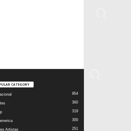
PULAR CATEGORY
954
acional
360
tes
319
p
300
oamerica
251
es Artistas