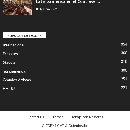
Latinoamérica en el Conclave....
mayo 28, 2024
POPULAR CATEGORY
954
Internacional
360
Deportes
319
Gossip
300
latinoamerica
251
Grandes Artistas
221
EE.UU
Contact Us
Sitemap
Trabaja con Nosotros
© COPYRIGHT © Quienlosabe